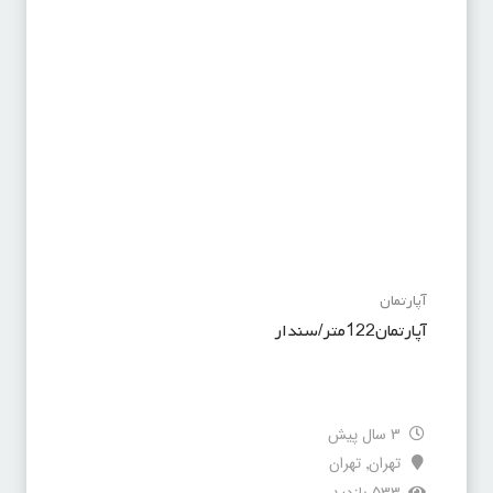
آپارتمان
آپارتمان122متر/سندار
3 سال پیش
تهران
تهران
,