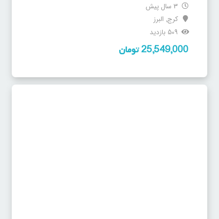
3 سال پیش
کرج
البرز
,
509 بازدید
25,549,000
تومان