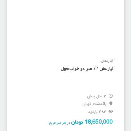
آپارتمان
آپارتمان 77 متر دو خواب/فول
3 سال پیش
پاکدشت
تهران
,
383 بازدید
18,650,000
تومان
در هر متر مربع