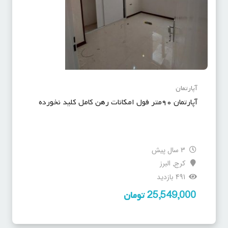
آپارتمان
آپارتمان ۹۰متر فول امکانات رهن کامل کلید نخورده
3 سال پیش
کرج
البرز
,
491 بازدید
25,549,000
تومان