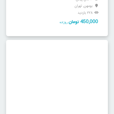
بومهن
تهران
,
228 بازدید
450,000
تومان
روزانه