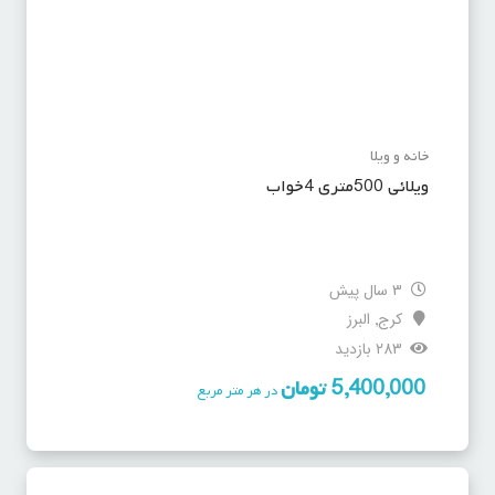
خانه و ویلا
ویلائی 500متری 4خواب
3 سال پیش
کرج
البرز
,
283 بازدید
5,400,000
تومان
در هر متر مربع