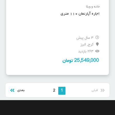
خانه و ویلا
اجاره آپارتمان ۱۱۰ متری
3 سال پیش
کرج
البرز
,
263 بازدید
25,549,000
تومان
قبلی
بعدی
2
1