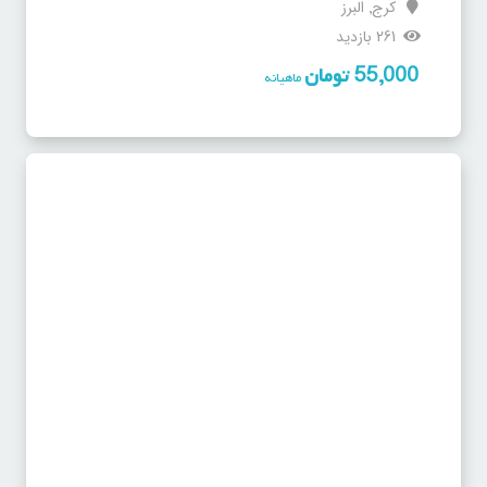
کرج
البرز
,
261 بازدید
55,000
تومان
ماهیانه