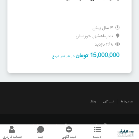
3 سال پیش
بندرماهشهر
خوزستان
,
268 بازدید
15,000,000
تومان
در هر متر مربع
تماس با ما
ثبت آگهی
وبلاگ
© طراحی شده توسط گروه
اصفهان تبلیغ
دسته
ثبت آگهی
چت
حساب کاربری