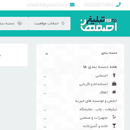
رش
isfad24@gmail.com
09200870860
ه
حتوا
انتخاب موقعیت
دسته بند
دسته بندی
ن
همه دسته بندی ها
اجتماعی
استخدام و کاریابی
املاک
انجمن و موسسه های خیریه
تبلیغات ، چاپ ، نمایشگاه
تجهیزات و صنعتی
خانه و آشپزخانه