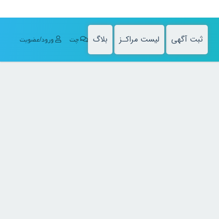
ثبت آگهی
لیست مراکـز
بلاگ
چت
ورود/عضویت