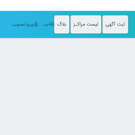
ثبت آگهی
لیست مراکـز
بلاگ
چت
ورود/عضویت