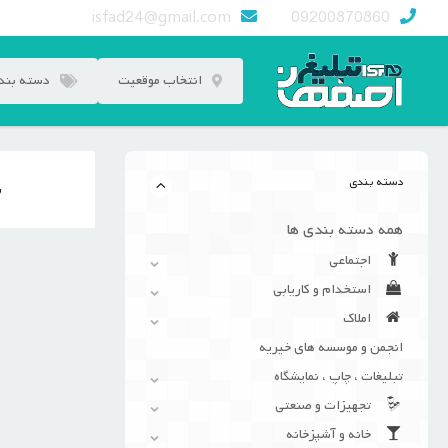
رش
isfad24@gmail.com
09200870860
ه
حتوا
انتخاب موقعیت
دسته بند
دسته بندی
ن
همه دسته بندی ها
اجتماعی
استخدام و کاریابی
املاک
انجمن و موسسه های خیریه
تبلیغات ، چاپ ، نمایشگاه
تجهیزات و صنعتی
خانه و آشپزخانه