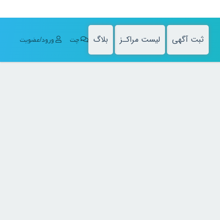
ثبت آگهی
لیست مراکـز
بلاگ
چت
ورود/عضویت