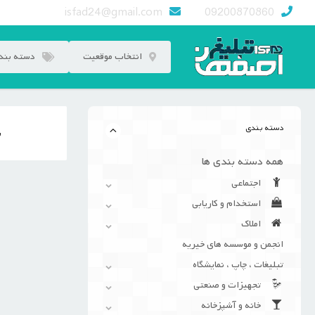
رش
isfad24@gmail.com
09200870860
ه
حتوا
انتخاب موقعیت
دسته بند
دسته بندی
ن
همه دسته بندی ها
اجتماعی
استخدام و کاریابی
املاک
انجمن و موسسه های خیریه
تبلیغات ، چاپ ، نمایشگاه
تجهیزات و صنعتی
خانه و آشپزخانه