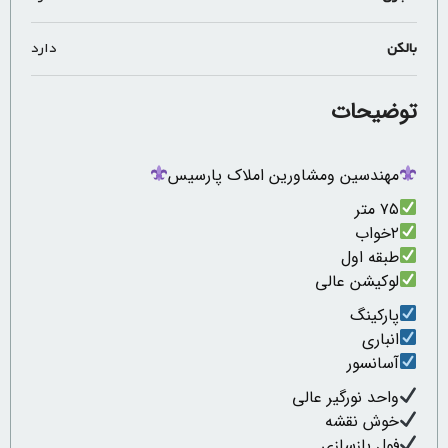
بالکن
دارد
توضیحات
مهندسین ومشاورین املاک پارسیس
۷۵ متر
۲خواب
طبقه اول
لوکیشن عالی
پارکینگ
انباری
آسانسور
واحد نورگیر عالی
خوش نقشه
فول بازسازی