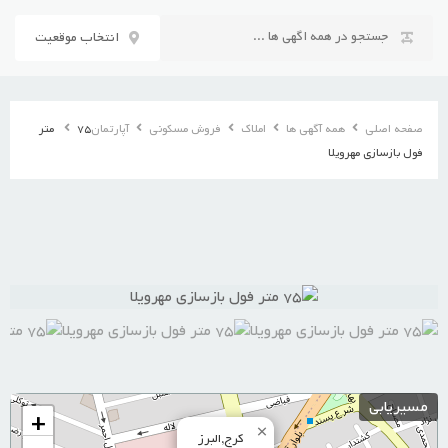
رش
ه
انتخاب موقعیت
حتوا
صفحه اصلی
همه آگهی ها
املاک
فروش مسکونی
آپارتمان
۷۵ متر
فول بازسازی مهرویلا
مسیریابی
+
×
کرج,البرز