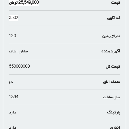
قیمت
25,549,000
تومان
کد آگهی
3502
متراژ زمین
120
آگهی‌دهنده
مشاور املاک
قیمت کل
550000000
تعداد اتاق
دو
سال ساخت
1394
پارکینگ
دارد
انباری
دارد