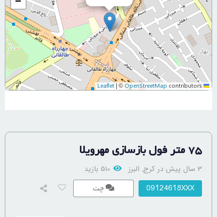
−
|
©
OpenStreetMap
contributors
Leaflet
۷۵ متر فول بازسازی مهرویلا
3 سال پیش در کرج
البرز
510 بازید
,
09124618XXX
چت