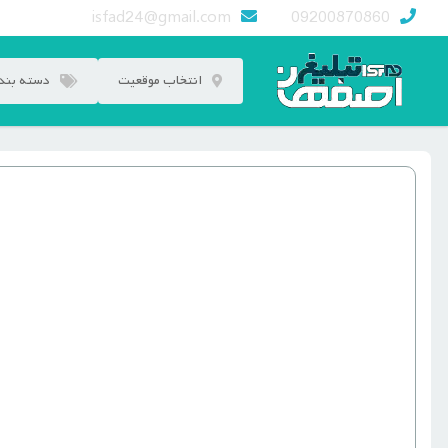
رش
isfad24@gmail.com
09200870860
ه
حتوا
انتخاب موقعیت
دسته بند