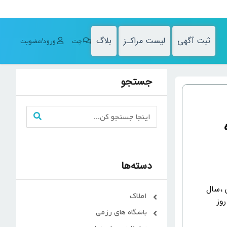
ثبت آگهی
لیست مراکـز
بلاگ
چت
ورود/عضویت
جستجو
دسته‌ها
 ،سال
املاک
وز
باشگاه های رزمی