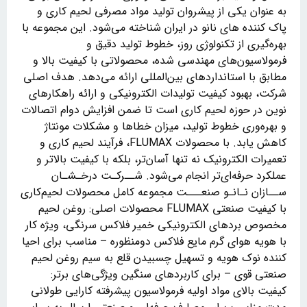
به عنوان یکی از پیشروان تولید مواد مصرفی لحیم کاری و
پاک کننده های نانو در ایران شناخته می‌شود. این مجموعه با
بهره‌گیری از تکنولوژی روز، خطوط تولید دقیق و
فرمولاسیون‌های مهندسی شده، محصولاتی با کیفیت بالا و
مطابق با استانداردهای بین‌المللی ارائه می‌دهد. هدف اصلی
شرکت، بهبود کیفیت تولیدات الکترونیکی و ارائه راهکارهای
نوین در حوزه لحیم کاری است تا ضمن افزایش دوام اتصالات
و بهره‌وری خطوط تولید، میزان خطاها و مشکلات مونتاژ
کاهش یابد. با محصولات FLUMAX، فرآیند لحیم کاری و
تعمیرات الکترونیک نه تنها آسان‌تر، بلکه با کیفیت بالاتر و
عملکرد حرفه‌ای‌تر انجام می‌شود. شــرکـت درخـشـان
ســازان نـانـو صنعـــت مجموعه کامل محصولات لحیم‌کاری
با کیفیت صنعتی FLUMAX محصولات اصلی: روغن لحیم
مخصوص بردهای الکترونیکی خمیر فلاکس سرنگی، ویژه کار
با هویه هوای گرم مایع فلاکس دومنظوره – مناسب برای احیا
کننده نوک هویه و تسهیل چسبیدن قلع به سیم روغن لحیم
صنعتی قوی – برای کاربردهای سنگین ویژگی‌های برتر:
کیفیت بالای مواد اولیه فرمولاسیون پیشرفته کارایی طولانی