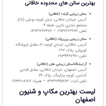
بهترین سالن های محدوده خاقانی
سالن زیبایی گیلدا (خاقانی)
آدرس: خیابان خاقانی، نبش کوچه بوعلی (۱۸)،
مجتمع تجاری ناژین، طبقه ۴
تلفن: 09132666272 — 03136262376
سالن زیبایی پرپروک (خاقانی)
آدرس: خاقانی، ابتدای کوچه ۲۰، مقابل فروشگاه
کوروش، پلاک ۲۹۶
تلفن: 09134467920
آرایشگاه/سالن زیبایی هلن (خاقانی)
آدرس: اصفهان، خیابان خاقانی، مقابل قنادی
آندلس، کوچه پارکینگ، پلاک ۷۴
تلفن ثابت: 03136245783 — همراه: 09133008168
لیست بهترین مکاپ و شنیون
اصفهان