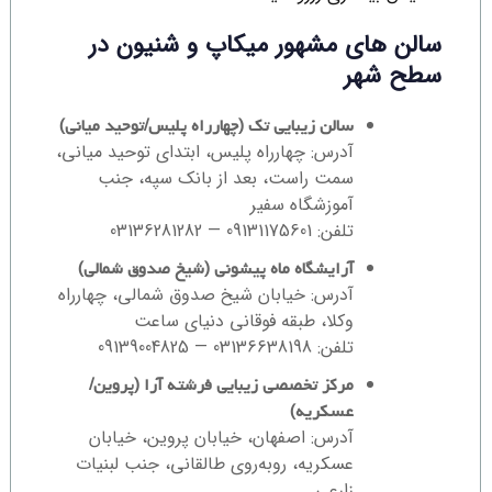
سالن های مشهور میکاپ و شنیون در
سطح شهر
سالن زیبایی تک (چهارراه پلیس/توحید میانی)
آدرس: چهارراه پلیس، ابتدای توحید میانی،
سمت راست، بعد از بانک سپه، جنب
آموزشگاه سفیر
تلفن: 09131175601 — 03136281282
آرایشگاه ماه پیشونی (شیخ صدوق شمالی)
آدرس: خیابان شیخ صدوق شمالی، چهارراه
وکلا، طبقه فوقانی دنیای ساعت
تلفن: 03136638198 — 09139004825
مرکز تخصصی زیبایی فرشته آرا (پروین/
عسکریه)
آدرس: اصفهان، خیابان پروین، خیابان
عسکریه، روبه‌روی طالقانی، جنب لبنیات
زارعی